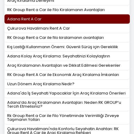
Araç Kiralama Deneyimi
RK Group Rent a Car ile Filo Kiralamanın Avantajları
Adana Rent A Car
Çukurova Havalimanı Rent A Car
RK Group Rent a Car ile filo kiralamanın avantajları
Kış Lastiği Kullanmanın Önemi: Güvenli Sürüş için Gereklilik
Adana Kolay Araç Kiralama: Seyahatinizi Kolaylaştırın
Araç Kiralamanın Avantajları ve Dikkat Edilmesi Gerekenler
RK Group Rent A Car ile Ekonomik Araç Kiralama İmkanları
Uzun Dönem Araç Kiralama Nedir?
Adana'da İş Seyahati Yapacaklar İçin Araç Kiralama Önerileri
Adana’da Araç Kiralamanın Avantajları: Neden RK GROUP’u
Tercih Etmelisiniz?
Rk Group Rent a Car ile Filo Yönetiminde Verimliliği Zirveye
Taşımanın Yolları
Çukurova Havalimanı'nda Konforlu Seyahatin Anahtarı: RK
Group Rent A Car ile Araç Kiralama Rehberi