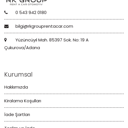
0 543 942 0180
bilgi@rkgrouprentacar.com
Yüzüncüyıl Mah. 85397 Sok. No: 19 A
Çukurova/Adana
Kurumsal
Hakkımızda
Kiralama Koşulları
İade Şartları