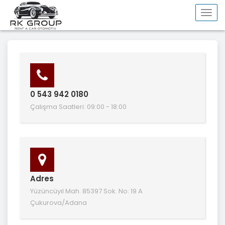
Togg
navi
0 543 942 0180
Çalışma Saatleri: 09:00 - 18:00
Adres
Yüzüncüyıl Mah. 85397 Sok. No: 19 A
Çukurova/Adana