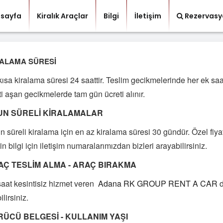
sayfa
Kiralık Araçlar
Bilgi
İletişim
Rezervasy
ALAMA SÜRESİ
ısa kiralama süresi 24 saattir. Teslim gecikmelerinde her ek saat
i aşan gecikmelerde tam gün ücreti alınır.
UN SÜRELİ KİRALAMALAR
 süreli kiralama için en az kiralama süresi 30 gündür. Özel fiyat
kin bilgi için iletişim numaralarımızdan bizleri arayabilirsiniz.
AÇ TESLİM ALMA - ARAÇ BIRAKMA
saat kesintisiz hizmet veren
Adana RK GROUP RENT A CAR
d
ilirsiniz.
ÜCÜ BELGESİ - KULLANIM YAŞI