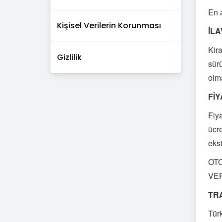
En 
Kişisel Verilerin Korunması
İL
Kira
Gizlilik
sürü
olma
Fİ
Fiya
ücre
ekst
OTO
VER
TR
Türk