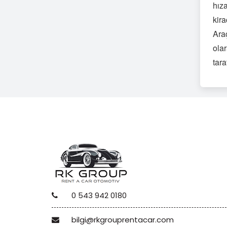
hız
kira
Araç
olar
tara
0 543 942 0180
bilgi@rkgrouprentacar.com