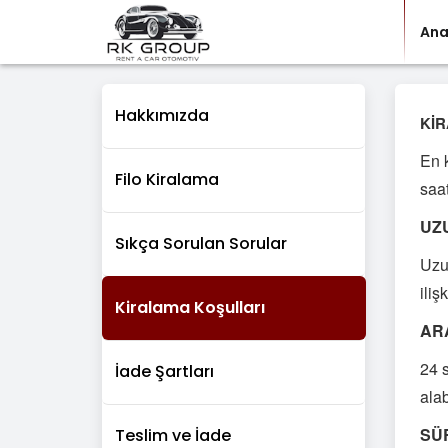
Ana
Hakkımızda
KİR
En k
Filo Kiralama
saat
UZ
Sıkça Sorulan Sorular
Uzun
iliş
Kiralama Koşulları
AR
24 
İade Şartları
alab
SÜR
Teslim ve İade