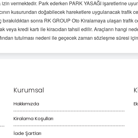
a izin vermektedir. Park ederken PARK YASAĞI işaretlerine uyu
cının kusurundan doğabilecek hareketlere uygulanacak trafik ceza
 bırakıldıktan sonra
RK GROUP
Oto Kiralamaya ulaşan trafik ceza
ak veya kredi kartı ile kiracıdan tahsil edilir. Araçların hangi 
fından tutulması nedeni ile geçecek zaman sözleşme süresi içind
Kurumsal
K
Hakkımızda
E
Kiralama Koşulları
İade Şartları