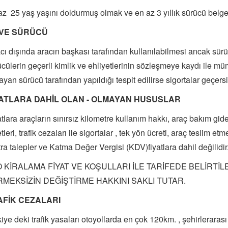
az 25 yaş yaşını doldurmuş olmak ve en az 3 yıllık sürücü belge
AVE SÜRÜCÜ
cı dışında aracın başkası tarafından kullanılabilmesi ancak sür
cülerin geçerli kimlik ve ehliyetlerinin sözleşmeye kaydı ile 
yan sürücü tarafından yapıldığı tespit edilirse sigortalar geçersi
YATLARA DAHİL OLAN - OLMAYAN HUSUSLAR
tlara araçların sınırsız kilometre kullanım hakkı, araç bakım gide
tleri, trafik cezaları ile sigortalar , tek yön ücreti, araç teslim e
ra talepler ve Katma Değer Vergisi (KDV)fiyatlara dahil değilidir
 KİRALAMA FİYAT VE KOŞULLARI İLE TARİFEDE BELİRTİ
MEKSİZİN DEĞİŞTİRME HAKKINI SAKLI TUTAR.
AFİK CEZALARI
iye deki trafik yasaları otoyollarda en çok 120km. , şehirleraras