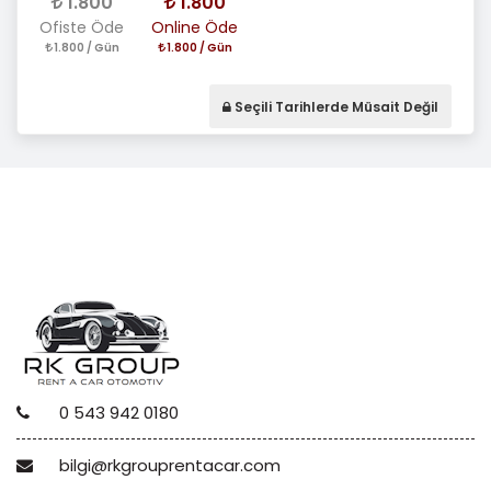
1.800
1.800
Ofiste Öde
Online Öde
1.800 / Gün
1.800 / Gün
Seçili Tarihlerde Müsait Değil
0 543 942 0180
bilgi@rkgrouprentacar.com