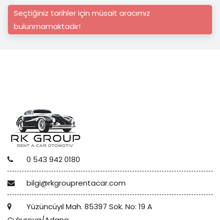
Seçtiğiniz tarihler için müsait aracımız
bulunmamaktadır!
0 543 942 0180
bilgi@rkgrouprentacar.com
Yüzüncüyıl Mah. 85397 Sok. No: 19 A
Çukurova/Adana