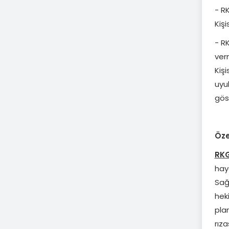
- R
Kişi
- R
ver
Kişi
uyu
gös
Özel
RKGr
haya
Sağ
heki
pla
rıza