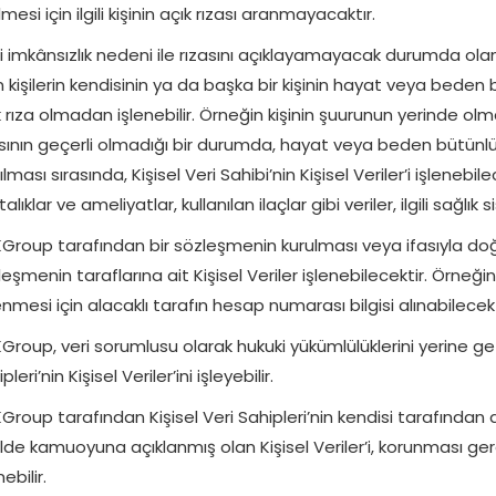
lmesi için ilgili kişinin açık rızası aranmayacaktır.
iili imkânsızlık nedeni ile rızasını açıklayamayacak durumda ol
 kişilerin kendisinin ya da başka bir kişinin hayat veya beden 
k rıza olmadan işlenebilir. Örneğin kişinin şuurunun yerinde ol
asının geçerli olmadığı bir durumda, hayat veya beden bütün
lması sırasında, Kişisel Veri Sahibi’nin Kişisel Veriler’i işleneb
alıklar ve ameliyatlar, kullanılan ilaçlar gibi veriler, ilgili sağlık
KGroup tarafından bir sözleşmenin kurulması veya ifasıyla doğr
eşmenin taraflarına ait Kişisel Veriler işlenebilecektir. Örneğ
mesi için alacaklı tarafın hesap numarası bilgisi alınabilecekt
Group, veri sorumlusu olarak hukuki yükümlülüklerini yerine geti
pleri’nin Kişisel Veriler’ini işleyebilir.
Group tarafından Kişisel Veri Sahipleri’nin kendisi tarafından a
ilde kamuoyuna açıklanmış olan Kişisel Veriler’i, korunması ge
nebilir.