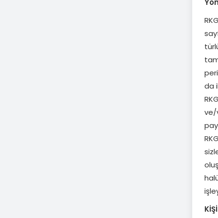
Yö
RKGr
sayf
türl
tama
peri
da i
RKG
ve/v
payl
RKG
sizl
olu
halü
işle
KİŞ