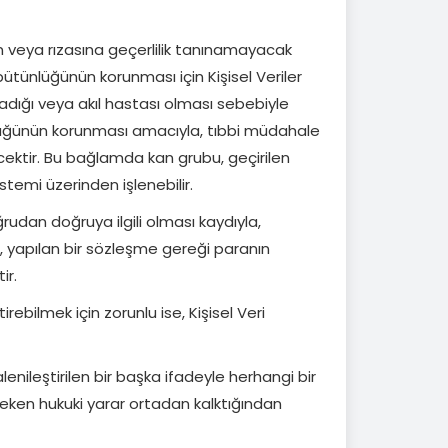
an veya rızasına geçerlilik tanınamayacak
bütünlüğünün korunması için Kişisel Veriler
madığı veya akıl hastası olması sebebiyle
lüğünün korunması amacıyla, tıbbi müdahale
ilecektir. Bu bağlamda kan grubu, geçirilen
 sistemi üzerinden işlenebilir.
udan doğruya ilgili olması kaydıyla,
in, yapılan bir sözleşme gereği paranın
ir.
rebilmek için zorunlu ise, Kişisel Veri
lenileştirilen bir başka ifadeyle herhangi bir
reken hukuki yarar ortadan kalktığından