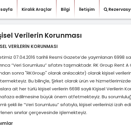
sayfa
Kiralık Araçlar
Bilgi
İletişim
Rezervasy
şisel Verilerin Korunması
İSEL VERİLERİN KORUNMASI
ketimiz 07.04.2016 tarihli Resmi Gazete’de yayımlanan 6998 sayı
ınca “Veri Sorumlusu” sıfatını taşımaktadır. RK Group Rent A Ca
ndan sonra "RKGroup" olarak anılacaktır) olarak kişisel verile
ermekteyiz. Bu bilinçle, Şirket olarak ürün ve hizmetlerimizden fa
slara ait her türlü kişisel verilerin 6698 sayılı Kişisel Veriler
afaza edilmesine büyük önem atfetmekteyiz. Bu sorumluluğ
mlı şekli ile “Veri Sorumlusu” sıfatıyla, kişisel verilerinizi iza
rlenen sınırlar çerçevesinde işlemekteyiz.
ımlar