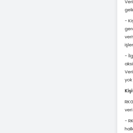
Ver
gelir
- Ki
gerç
veri
işle
- İ
aksi
Ver
yok 
Kiş
RKGr
veri
- RK
hall