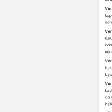
Veri
kap
sahi
Ver
kur
Kan
süre
Ver
kiş
kişi
Ver
kay
da 
kiş