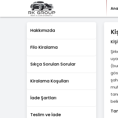
Ana
Hakkımızda
Ki
KİŞ
Filo Kiralama
Şir
uyar
Sıkça Sorulan Sorular
(bu
göst
şahı
Kiralama Koşulları
muh
tanı
İade Şartları
beli
Tan
Teslim ve İade