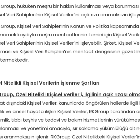
KGroup, hukuken meşru bir hakkın kullanılması veya korunması i
sel Veri Sahipleri’nin Kişisel Veriler’ini açık rıza aramaksızın işleye
KGroup, Kişisel Veri Sahipleri’nin Kanun ve Politika kapsamınd
memek kaydıyla meşru menfaatlerinin temini için Kişisel Veril
sel Veri Sahipleri’nin Kişisel Veriler’ini işleyebilir. Şirket, Kişisel
lması ve Kişisel Veri Sahipleri’nin menfaat dengesinin gözeti
termektedir.
 Nitelikli Kişisel Verilerin İşlenme Şartları
oup, Özel Nitelikli Kişisel Veriler’i, ilgilinin açık rızası ol
t dışındaki Kişisel Veriler, kanunlarda öngörülen hallerde ilgili 
lık ve cinsel hayata ilişkin Kişisel Veriler, RKGroup tarafında
mlik, tıbbı teşhis ve tedavi ve bakım hizmetlerinin yürütülmesi
nlanması ve yönetimi amacıyla, sır saklama yükümlülüğü altında
sı aranmaksızın işlenir. RKGroup Özel Nitelikteki Kişisel Veriler