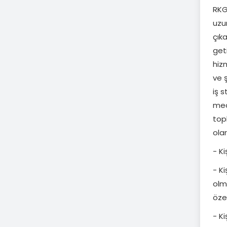
RKG
uzun
çıka
get
hiz
ve ş
iş s
med
top
olar
- Ki
- Ki
olm
özen
- Ki