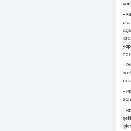
veri
- F
olan
açı
rız
yapı
hast
- R
sözl
öden
- RK
Sahi
- RK
şek
işle