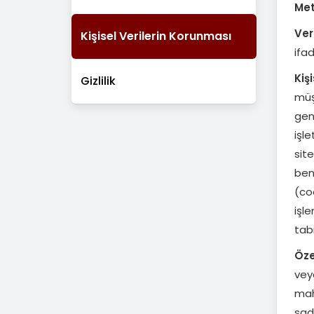
Met
Veri
Kişisel Verilerin Korunması
ifa
Kişi
Gizlilik
müşt
gene
işle
site
benz
(coo
işle
tabi
Öze
veya
mahk
sade