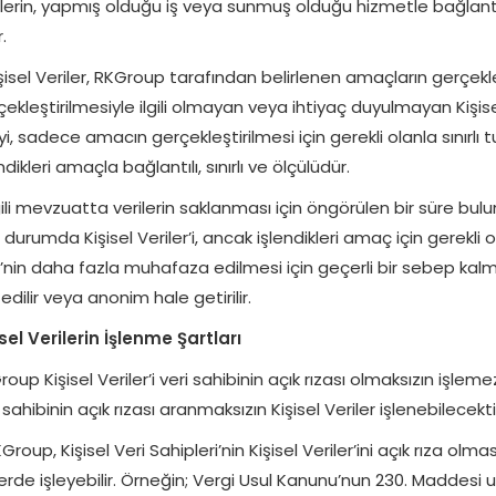
ilerin, yapmış olduğu iş veya sunmuş olduğu hizmetle bağlantıl
.
şisel Veriler, RKGroup tarafından belirlenen amaçların gerçekle
ekleştirilmesiyle ilgili olmayan veya ihtiyaç duyulmayan Kişisel
yi, sadece amacın gerçekleştirilmesi için gerekli olanla sınırlı 
ndikleri amaçla bağlantılı, sınırlı ve ölçülüdür.
lgili mevzuatta verilerin saklanması için öngörülen bir süre bu
 durumda Kişisel Veriler’i, ancak işlendikleri amaç için gerekl
i’nin daha fazla muhafaza edilmesi için geçerli bir sebep kalm
edilir veya anonim hale getirilir.
isel Verilerin İşlenme Şartları
oup Kişisel Veriler’i veri sahibinin açık rızası olmaksızın işleme
 sahibinin açık rızası aranmaksızın Kişisel Veriler işlenebilecekti
Group, Kişisel Veri Sahipleri’nin Kişisel Veriler’ini açık rıza 
erde işleyebilir. Örneğin; Vergi Usul Kanunu’nun 230. Maddesi uy