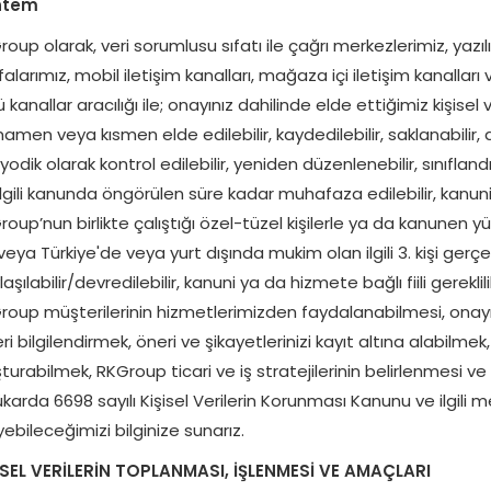
ntem
oup olarak, veri sorumlusu sıfatı ile çağrı merkezlerimiz, yazıl
alarımız, mobil iletişim kanalları, mağaza içi iletişim kanallar
ü kanallar aracılığı ile; onayınız dahilinde elde ettiğimiz kişisel ve
men veya kısmen elde edilebilir, kaydedilebilir, saklanabilir, dep
yodik olarak kontrol edilebilir, yeniden düzenlenebilir, sınıflandır
lgili kanunda öngörülen süre kadar muhafaza edilebilir, kanuni y
roup’nun birlikte çalıştığı özel-tüzel kişilerle ya da kanunen 
eya Türkiye'de veya yurt dışında mukim olan ilgili 3. kişi gerçek 
aşılabilir/devredilebilir, kanuni ya da hizmete bağlı fiili gereklili
roup müşterilerinin hizmetlerimizden faydalanabilmesi, onay
eri bilgilendirmek, öneri ve şikayetlerinizi kayıt altına alabilme
şturabilmek, RKGroup ticari ve iş stratejilerinin belirlenmesi 
karda 6698 sayılı Kişisel Verilerin Korunması Kanunu ve ilgili m
yebileceğimizi bilginize sunarız.
İSEL VERİLERİN TOPLANMASI, İŞLENMESİ VE AMAÇLARI