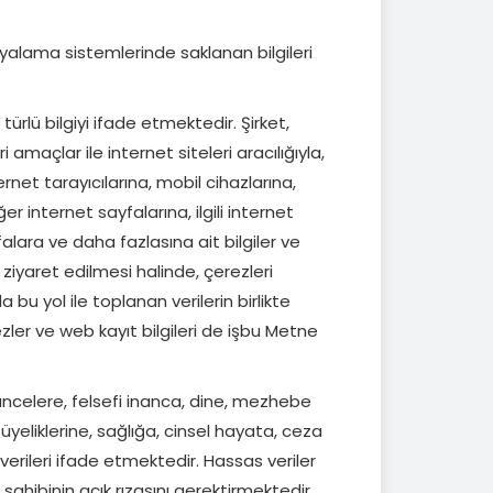
syalama sistemlerinde saklanan bilgileri
r türlü bilgiyi ifade etmektedir. Şirket,
maçlar ile internet siteleri aracılığıyla,
ternet tarayıcılarına, mobil cihazlarına,
er internet sayfalarına, ilgili internet
falara ve daha fazlasına ait bilgiler ve
 ziyaret edilmesi halinde, çerezleri
 bu yol ile toplanan verilerin birlikte
ezler ve web kayıt bilgileri de işbu Metne
üşüncelere, felsefi inanca, dine, mezhebe
 üyeliklerine, sağlığa, cinsel hayata, ceza
verileri ifade etmektedir. Hassas veriler
i sahibinin açık rızasını gerektirmektedir.