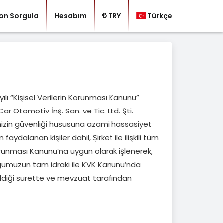
on Sorgula
Hesabım
TRY
Türkçe
lı “Kişisel Verilerin Korunması Kanunu”
r Otomotiv İnş. San. ve Tic. Ltd. Şti.
rinizin güvenliği hususuna azami hassasiyet
ydalanan kişiler dahil, Şirket ile ilişkili tüm
in Korunması Kanunu’na uygun olarak işlenerek,
umuzun tam idraki ile KVK Kanunu’nda
h edildiği surette ve mevzuat tarafından