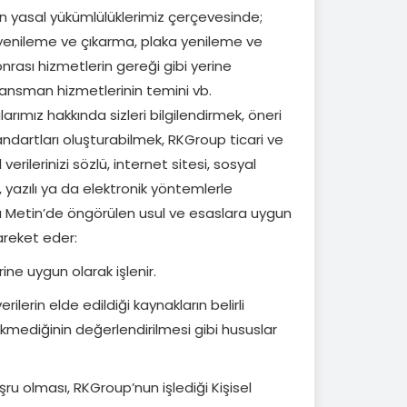
n yasal yükümlülüklerimiz çerçevesinde;
at yenileme ve çıkarma, plaka yenileme ve
sonrası hizmetlerin gereği gibi yerine
nansman hizmetlerinin temini vb.
ımız hakkında sizleri bilgilendirmek, öneri
tandartları oluşturabilmek, RKGroup ticari ve
erilerinizi sözlü, internet sitesi, sosyal
yazılı ya da elektronik yöntemlerle
u Metin’de öngörülen usul ve esaslara uygun
hareket eder:
erine uygun olarak işlenir.
lerin elde edildiği kaynakların belirli
mediğinin değerlendirilmesi gibi hususlar
eşru olması, RKGroup’nun işlediği Kişisel