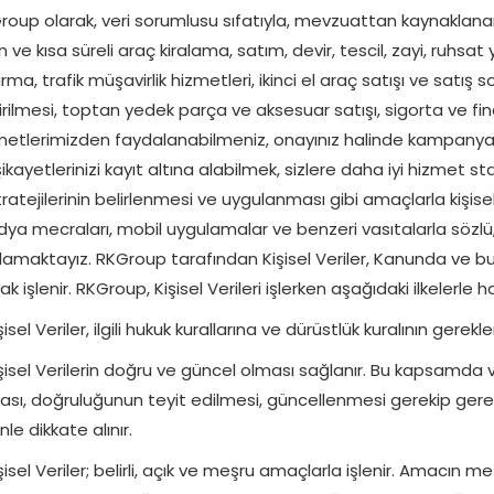
roup olarak, veri sorumlusu sıfatıyla, mevzuattan kaynaklana
 ve kısa süreli araç kiralama, satım, devir, tescil, zayi, ruhs
rma, trafik müşavirlik hizmetleri, ikinci el araç satışı ve satış 
irilmesi, toptan yedek parça ve aksesuar satışı, sigorta ve fi
metlerimizden faydalanabilmeniz, onayınız halinde kampanyalar
ikayetlerinizi kayıt altına alabilmek, sizlere daha iyi hizmet s
tratejilerinin belirlenmesi ve uygulanması gibi amaçlarla kişisel v
ya mecraları, mobil uygulamalar ve benzeri vasıtalarla sözlü, 
lamaktayız. RKGroup tarafından Kişisel Veriler, Kanunda ve b
ak işlenir. RKGroup, Kişisel Verileri işlerken aşağıdaki ilkelerle 
şisel Veriler, ilgili hukuk kurallarına ve dürüstlük kuralının gerekl
şisel Verilerin doğru ve güncel olması sağlanır. Bu kapsamda veri
ası, doğruluğunun teyit edilmesi, güncellenmesi gerekip gerek
le dikkate alınır.
şisel Veriler; belirli, açık ve meşru amaçlarla işlenir. Amacın m