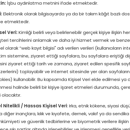
in:
İşbu aydınlatma metnini ifade etmektedir.
:
Elektronik olarak bilgisayarda ya da bir takım kâğıt bazlı do
de etmektedir.
sel Veri:
Kimliği belirli veya belirlenebilir gerçek kişiye ilişkin he
eri tercihlerini anlamak ve daha iyi hizmet vermek ve benzeri a
l olarak “web kayıt bilgisi" adı verilen verileri (kullanıcıların in
tim sistemine, ziyaret ettiği sayfalara, bu sayfalara eriştiği diğ
sini ziyaret ettiği tarih ve zamana, ziyaret edilen spesifik say
erlerini) toplayabilir ve internet sitesinde yer alan sayfaların
kies) kullanabilir. Bu kapsamda Kişisel Veri elde edilmesi ya da
nmesi halinde belirli bir kişiye işaret etmeleri durumunda, çer
 olacaktır.
l Nitelikli / Hassas Kişisel Veri
: Irka, etnik kökene, siyasi d
 diğer inançlara, kılık ve kıyafete, dernek, vakıf ya da sendika
ûmiyeti ve güvenlik tedbirlerine ve biyometrik verilere ilişkin 
ce sıkı şartlar altında işlenebilirler ve işlenmesi genellikle ver