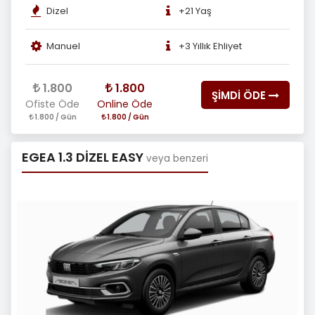
Dizel
+21 Yaş
Manuel
+3 Yıllık Ehliyet
1.800
1.800
ŞİMDİ ÖDE
Ofiste Öde
Online Öde
1.800 / Gün
1.800 / Gün
EGEA 1.3 DİZEL EASY
veya benzeri