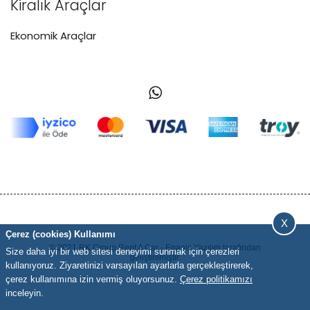
Kiralık Araçlar
Ekonomik Araçlar
X
Çerez (cookies) Kullanımı
© 2021 RK Group Rent A Car -
Eganis Yazılım
tarafından
Size daha iyi bir web sitesi deneyimi sunmak için çerezleri
geliştirilmiştir.
kullanıyoruz. Ziyaretinizi varsayılan ayarlarla gerçekleştirerek,
çerez kullanımına izin vermiş oluyorsunuz.
Çerez politikamızı
inceleyin.