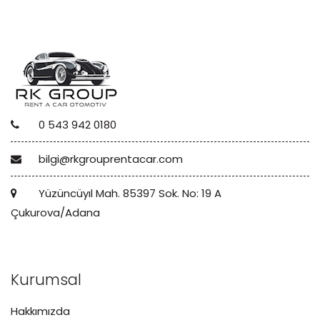
0 543 942 0180
bilgi@rkgrouprentacar.com
Yüzüncüyıl Mah. 85397 Sok. No: 19 A
Çukurova/Adana
Kurumsal
Hakkımızda