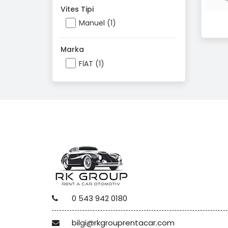
Vites Tipi
Manuel (1)
Marka
FİAT (1)
0 543 942 0180
bilgi@rkgrouprentacar.com