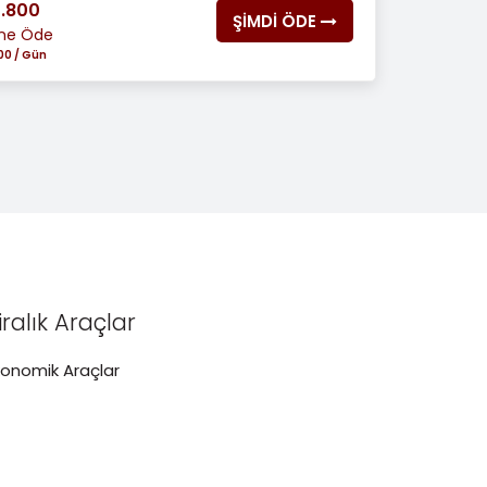
1.800
ŞİMDİ ÖDE
ine Öde
00 / Gün
iralık Araçlar
konomik Araçlar