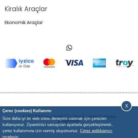
Kiralık Araçlar
Ekonomik Araçlar
X
Çerez (cookies) Kullanımı
© 2021 RK Group Rent A Car -
Eganis Yazılım
tarafından
Size daha iyi bir web sitesi deneyimi sunmak için çerezleri
geliştirilmiştir.
kullanıyoruz. Ziyaretinizi varsayılan ayarlarla gerçekleştirerek,
çerez kullanımına izin vermiş oluyorsunuz.
Çerez politikamızı
inceleyin.