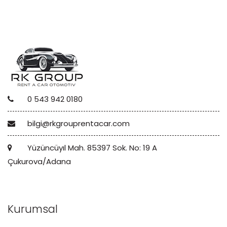
0 543 942 0180
bilgi@rkgrouprentacar.com
Yüzüncüyıl Mah. 85397 Sok. No: 19 A
Çukurova/Adana
Kurumsal