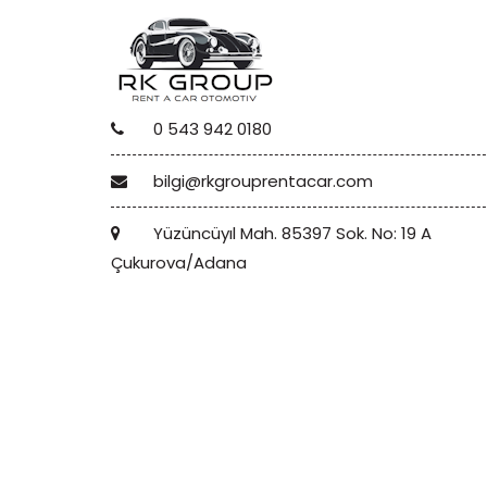
0 543 942 0180
bilgi@rkgrouprentacar.com
Yüzüncüyıl Mah. 85397 Sok. No: 19 A
Çukurova/Adana