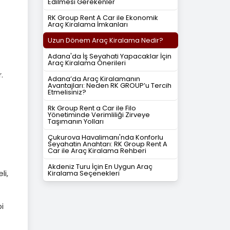
Edilmesi Gerekenler
RK Group Rent A Car ile Ekonomik
Araç Kiralama İmkanları
Uzun Dönem Araç Kiralama Nedir?
Adana'da İş Seyahati Yapacaklar İçin
Araç Kiralama Önerileri
.
Adana’da Araç Kiralamanın
Avantajları: Neden RK GROUP’u Tercih
Etmelisiniz?
Rk Group Rent a Car ile Filo
Yönetiminde Verimliliği Zirveye
Taşımanın Yolları
Çukurova Havalimanı'nda Konforlu
Seyahatin Anahtarı: RK Group Rent A
Car ile Araç Kiralama Rehberi
Akdeniz Turu İçin En Uygun Araç
li,
Kiralama Seçenekleri
bi