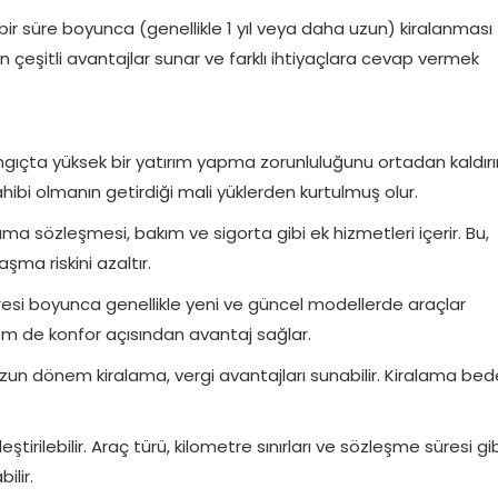
 bir süre boyunca (genellikle 1 yıl veya daha uzun) kiralanması
çin çeşitli avantajlar sunar ve farklı ihtiyaçlara cevap vermek
ıçta yüksek bir yatırım yapma zorunluluğunu ortadan kaldırır
hibi olmanın getirdiği mali yüklerden kurtulmuş olur.
 sözleşmesi, bakım ve sigorta gibi ek hizmetleri içerir. Bu,
laşma riskini azaltır.
resi boyunca genellikle yeni ve güncel modellerde araçlar
hem de konfor açısından avantaj sağlar.
uzun dönem kiralama, vergi avantajları sunabilir. Kiralama bede
tirilebilir. Araç türü, kilometre sınırları ve sözleşme süresi gi
ilir.